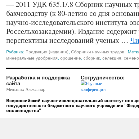
— 2011 УДК 635.1/.8 Сборник научных т
бахчеводству (к 80-летию со дня основа
научно-исследовательского института ов
Россельхозакадемии). Издание содержит 
перспективы исследований ученых …
Чи
Рубрика:
Продукция (издания)
,
Сборники научных трудов
|
Метк
минеральные удобрения
,
орошение
,
сборник
,
селекция
,
семено
Разработка и поддержка
Сотрудничество:
сайта
Меньших Александр
Всероссийский научно-исследовательский институт ово
государственного бюджетного научного учреждения "Фед
овощеводства"