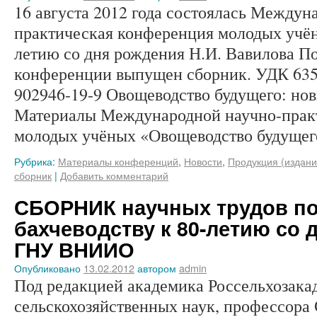
16 августа 2012 года состоялась Междун
практическая конференция молодых учё
летию со дня рождения Н.И. Вавилова П
конференции выпущен сборник. УДК 63
902946-19-9 Овощеводство будущего: нов
Материалы Международной научно-прак
молодых учёных «Овощеводство будуще
Рубрика:
Материалы конференций
,
Новости
,
Продукция (издани
сборник
|
Добавить комментарий
СБОРНИК научных трудов по
бахчеводству к 80-летию со 
ГНУ ВНИИО
Опубликовано
13.02.2012
автором
admin
Под редакцией академика Россельхозака
сельскохозяйственных наук, профессора