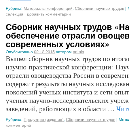
Рубрика:
Материалы конференций
,
Сборники научных трудов
|
селекция
|
Добавить комментарий
Сборник научных трудов «Н
обеспечение отрасли овощев
современных условиях»
Опубликовано
02.12.2015
автором
admin
Вышел сборник научных трудов по итог
научно-практической конференции: Нау
отрасли овощеводства России в совреме
содержит результаты научных исследова
поколений ученых института и сети опыт
ученых научно-исследовательских учре
заведений, работающих в области …
Чит
Рубрика:
Продукция (издания)
,
Сборники научных трудов
|
Метк
комментарий