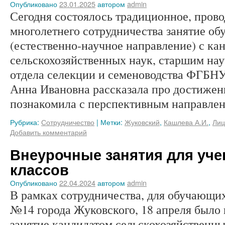
Опубликовано
23.01.2025
автором
admin
Сегодня состоялось традиционное, прово
многолетнего сотрудничества занятие об
(естественно-научное направление) с ка
сельскохозяйственных наук, старшим на
отдела селекции и семеноводства ФГБ
Анна Ивановна рассказала про достижен
познакомила с перспективным направл
Рубрика:
Сотрудничество
|
Метки:
Жуковский
,
Кашлева А.И.
,
Лиц
Добавить комментарий
Внеурочные занятия для уче
классов
Опубликовано
22.04.2024
автором
admin
В рамках сотрудничества, для обучающих
№14 города Жуковского, 18 апреля было
занятие кандидатом сельскохозяйственны