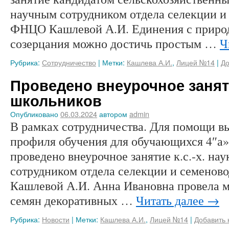
научным сотрудником отдела селекции 
ФНЦО Кашлевой А.И. Единения с природ
созерцания можно достичь простым …
Ч
Рубрика:
Сотрудничество
|
Метки:
Кашлева А.И.
,
Лицей №14
|
До
Проведено внеурочное занят
школьников
Опубликовано
06.03.2024
автором
admin
В рамках сотрудничества. Для помощи в
профиля обучения для обучающихся 4″а» 
проведено внеурочное занятие к.с.-х. на
сотрудником отдела селекции и семен
Кашлевой А.И. Анна Ивановна провела м
семян декоративных …
Читать далее
→
Рубрика:
Новости
|
Метки:
Кашлева А.И.
,
Лицей №14
|
Добавить