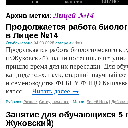
нас
магазин
ВНИИО
Лицей №14
Архив метки:
Продолжается работа биолог
в Лицее №14
Опубликовано
04.03.2025
автором
admin
Продолжается работа биологического кр
(г.Жуковский), наши посеянные петунии
пришло время для их пересадки. Для обу
кандидат с.-х. наук, старший научный со
и семеноводства ФГБНУ ФНЦО Кашлева А
класс …
Читать далее
→
Рубрика:
Разное
,
Сотрудничество
|
Метки:
Лицей №14
|
Добавит
Занятие для обучающихся 5 в 
Жуковский)