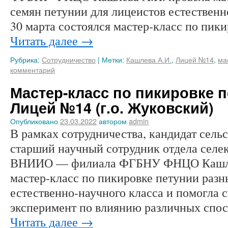
семян петунии для лицеистов естественн
30 марта состоялся мастер-класс по пик
Читать далее
→
Рубрика:
Сотрудничество
|
Метки:
Кашлева А.И.
,
Лицей №14
,
ма
комментарий
Мастер-класс по пикировке 
Лицей №14 (г.о. Жуковский)
Опубликовано
23.03.2022
автором
admin
В рамках сотрудничества, кандидат сель
старший научный сотрудник отдела селе
ВНИИО — филиала ФГБНУ ФНЦО Кашлев
мастер-класс по пикировке петунии разн
естественно-научного класса и помогла 
эксперимент по влиянию различных спо
Читать далее
→