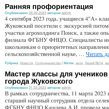
Ранняя профориентация
Опубликовано
05.09.2023
автором
admin
4 сентября 2023 года, учащиеся 4″А» кл
Жуковский посетили с экскурсией пито
участки агрохолдинга Поиск, а также 
филиала ФГБНУ ФНЦО. Специалисты инс
школьникам о приоритетных направлени
сельскохозяйственной науке, …
Читать д
Рубрика:
Новости
,
Сотрудничество
|
Метки:
дети
,
Лицей №14
,
эк
Мастер классы для учеников
города Жуковского
Опубликовано
31.03.2023
автором
admin
В рамках сотрудничества, 11 марта 2023 г
старший научный сотрудник отдела селе
ФГБНУ ФНЦО Кашлева А.И. провела маст