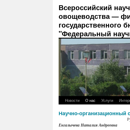
Всероссийский науч
овощеводства — фи
государственного б
"Федеральный науч
Новости
О нас
Услуги
Интер
Научно-организационный 
Р
Енгалычева Наталия Андреевна