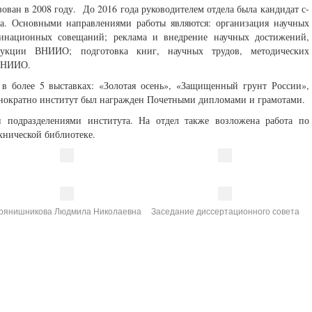
ван в 2008 году. До 2016 года руководителем отдела была кандидат с-
на. Основными направлениями работы являются: организация научных
динационных совещаний; реклама и внедрение научных достижений,
дукции ВНИИО; подготовка книг, научных трудов, методических
 ВНИИО.
 более 5 выставках: «Золотая осень», «Защищенный грунт России»,
нократно институт был награжден Почетными дипломами и грамотами.
и подразделениями института. На отдел также возложена работа по
ехнической библиотеке.
рянишникова Людмила Николаевна
Заседание диссертационного совета