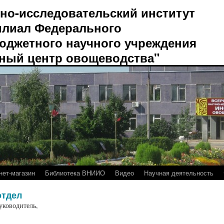
но-исследовательский институт
лиал Федерального
юджетного научного учреждения
ный центр овощеводства"
нет-магазин
Библиотека ВНИИО
Видео
Научная деятельность
отдел
уководитель,