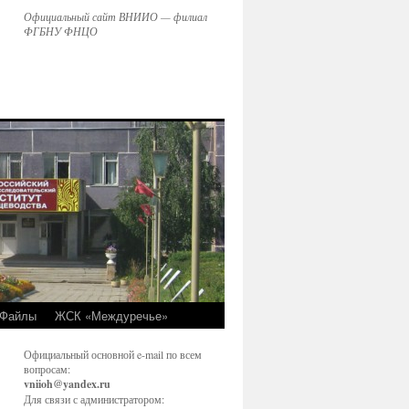
Официальный сайт ВНИИО — филиал
ФГБНУ ФНЦО
Файлы
ЖСК «Междуречье»
Официальный основной e-mail по всем
вопросам:
vniioh@yandex.ru
Для связи с администратором: