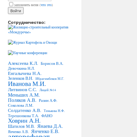
запомнить меня
(
что это
)
Сотрудничество:
Алексеева К.Л.
Борисов В.А.
Девочкина Н.Л.
Енгалычева Н.А.
Зеленков В.Н.
Ибрагимбеков М.Г.
Иванова М.И.
Литвинов С.С.
Лицей №14
Меньших А.М.
Поляков А.В.
Разин А.Ф.
Соколова Л.М.
Солдатенко А.В.
Тенькова Н.Ф.
Терешонкова Т.А.
ФАНО
Ховрин А.Н.
Янаева Д.А.
Шатилов М.В.
Янченко Е.В.
Янченко А.В.
автореферат