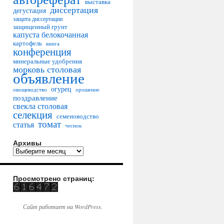
выставка
диссертация
дегустация
защита диссертации
защищенный грунт
капуста белокочанная
картофель
книга
конференция
минеральные удобрения
морковь столовая
объявление
огурец
овощеводство
орошение
поздравление
свекла столовая
селекция
семеноводство
томат
статья
чеснок
Архивы
Просмотрено страниц:
Сайт работает на WordPress.