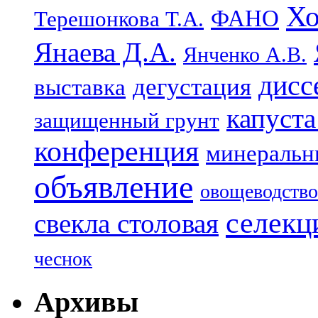
Хо
ФАНО
Терешонкова Т.А.
Янаева Д.А.
Янченко А.В.
дисс
дегустация
выставка
капуста
защищенный грунт
конференция
минеральн
объявление
овощеводство
селекц
свекла столовая
чеснок
Архивы