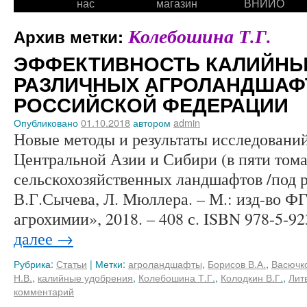
нас
магазин
ВНИИО
Колебошина Т.Г.
Архив метки:
ЭФФЕКТИВНОСТЬ КАЛИЙНЫ
РАЗЛИЧНЫХ АГРОЛАНДШАФ
РОССИЙСКОЙ ФЕДЕРАЦИИ
Опубликовано
01.10.2018
автором
admin
Новые методы и результаты исследовани
Центральной Азии и Сибири (в пяти тома
сельскохозяйственных ландшафтов /под 
В.Г.Сычева, Л. Мюллера. – М.: изд-во
агрохимии», 2018. – 408 с. ISBN 978-5-
далее
→
Рубрика:
Статьи
|
Метки:
агроландшафты
,
Борисов В.А.
,
Васючк
Н.В.
,
калийные удобрения
,
Колебошина Т.Г.
,
Колодкин В.Г.
,
Лит
комментарий