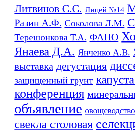
М
Литвинов С.С.
Лицей №14
С
Разин А.Ф.
Соколова Л.М.
Хо
ФАНО
Терешонкова Т.А.
Янаева Д.А.
Янченко А.В.
дисс
дегустация
выставка
капуста
защищенный грунт
конференция
минеральн
объявление
овощеводство
селекц
свекла столовая