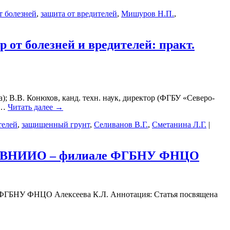
т болезней
,
защита от вредителей
,
Мишуров Н.П.
,
от болезней и вредителей: практ.
; В.В. Конюхов, канд. техн. наук, директор (ФГБУ «Северо-
 …
Читать далее
→
телей
,
защищенный грунт
,
Селиванов В.Г.
,
Сметанина Л.Г.
|
й во ВНИИО – филиале ФГБНУ ФНЦО
ле ФГБНУ ФНЦО Алексеева К.Л. Аннотация: Статья посвящена