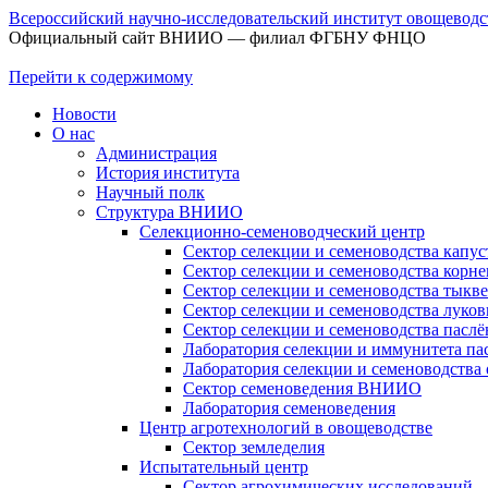
Всероссийский научно-исследовательский институт овощевод
Официальный сайт ВНИИО — филиал ФГБНУ ФНЦО
Перейти к содержимому
Новости
О нас
Администрация
История института
Научный полк
Структура ВНИИО
Селекционно-семеноводческий центр
Сектор селекции и семеноводства капус
Сектор селекции и семеноводства корн
Сектор селекции и семеноводства тыкв
Сектор селекции и семеноводства луков
Сектор селекции и семеноводства паслё
Лаборатория селекции и иммунитета па
Лаборатория селекции и семеноводства
Сектор семеноведения ВНИИО
Лаборатория семеноведения
Центр агротехнологий в овощеводстве
Сектор земледелия
Испытательный центр
Сектор агрохимических исследований