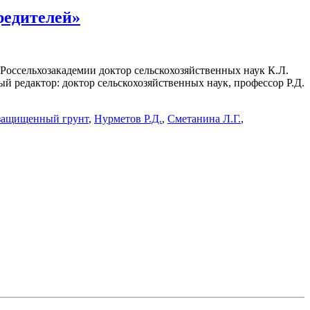
редителей»
Россельхозакадемии доктор сельскохозяйственных наук К.Л.
й редактор: доктор сельскохозяйственных наук, профессор Р.Д.
защищенный грунт
,
Нурметов Р.Д.
,
Сметанина Л.Г.
,