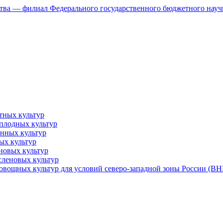
ства — филиал Федерального государственного бюджетного нау
тных культур
еплодных культур
енных культур
ых культур
новых культур
сленовых культур
 овощных культур для условий северо-западной зоны России (