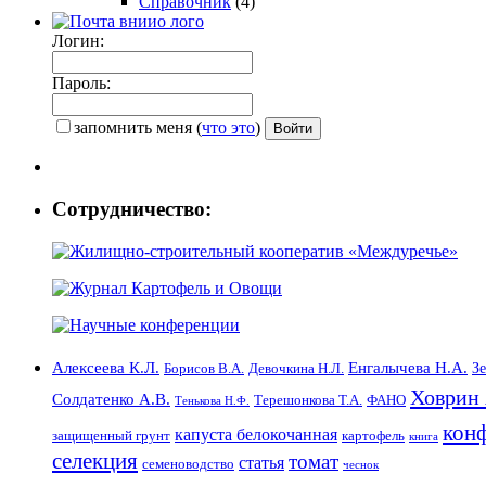
Справочник
(4)
Логин:
Пароль:
запомнить меня
(
что это
)
Сотрудничество:
Енгалычева Н.А.
Алексеева К.Л.
Борисов В.А.
З
Девочкина Н.Л.
Ховрин 
Солдатенко А.В.
ФАНО
Терешонкова Т.А.
Тенькова Н.Ф.
кон
капуста белокочанная
картофель
защищенный грунт
книга
селекция
томат
статья
семеноводство
чеснок