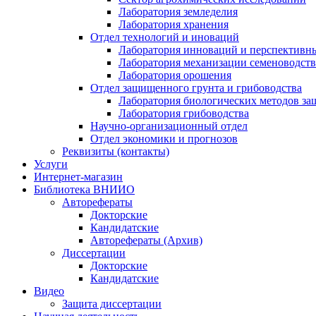
Лаборатория земледелия
Лаборатория хранения
Отдел технологий и иноваций
Лаборатория инноваций и перспективн
Лаборатория механизации семеноводств
Лаборатория орошения
Отдел защищенного грунта и грибоводства
Лаборатория биологических методов за
Лаборатория грибоводства
Научно-организационный отдел
Отдел экономики и прогнозов
Реквизиты (контакты)
Услуги
Интернет-магазин
Библиотека ВНИИО
Авторефераты
Докторские
Кандидатские
Авторефераты (Архив)
Диссертации
Докторские
Кандидатские
Видео
Защита диссертации