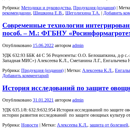
Рубрика:
Методики и руководства
,
Продукция (издания)
|
Метк
рекомендации
,
Шишкина Е.В.
,
Щеголихина Т.А.
|
Добавить ко
Современные технологии интегрированн
пособ. – М.: ФГБНУ «Росинформагротех»,
Опубликовано
15.06.2022
автором
admin
УДК 632.93 ББК 44 С 56 Рецензенты: О.О. Белошапкина, д-р с
Западная МИС») Алексеева К.Л., Сметанина Л.Г., Енгалычева
Рубрика:
Продукция (издания)
|
Метки:
Алексеева К.Л.
,
Енгалы
Добавить комментарий
История исследований по защите ово
Опубликовано
31.01.2021
автором
admin
УДК 635.1/8: 632.9:632.954 История исследований по защите
истории развития исследований по защите овощных культур о
Рубрика:
Новости
|
Метки:
Алексеева К.Л.
,
защита от болезней