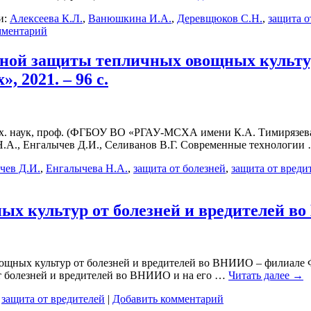
и:
Алексеева К.Л.
,
Ванюшкина И.А.
,
Деревщюков С.Н.
,
защита о
мментарий
ой защиты тепличных овощных культур 
 2021. – 96 с.
.-х. наук, проф. (ФГБОУ ВО «РГАУ-МСХА имени К.А. Тимирязева)
 Н.А., Енгалычев Д.И., Селиванов В.Г. Современные технологии
чев Д.И.
,
Енгалычева Н.А.
,
защита от болезней
,
защита от вреди
щных культур от болезней и вредителе
 овощных культур от болезней и вредителей во ВНИИО – филиа
т болезней и вредителей во ВНИИО и на его …
Читать далее
→
,
защита от вредителей
|
Добавить комментарий