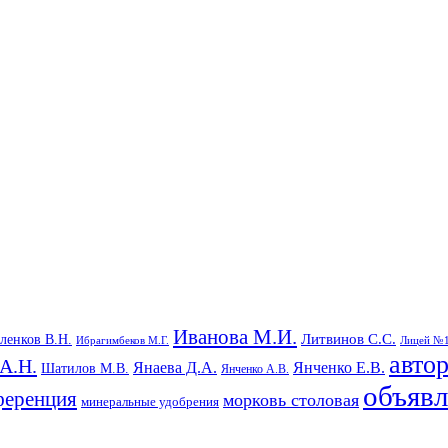
Иванова М.И.
Литвинов С.С.
еленков В.Н.
Ибрагимбеков М.Г.
Лицей №
авто
А.Н.
Янаева Д.А.
Янченко Е.В.
Шатилов М.В.
Янченко А.В.
объяв
ференция
морковь столовая
минеральные удобрения