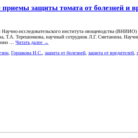
 приемы защиты томата от болезней и в
и Научно-исследовательского института овощеводства (ВНИИО) 
а, Т.А. Терешонкова, научный сотрудник Л.Г. Сметанина. Научны
рению …
Читать далее
→
езни
,
Горшкова Н.С.
,
защита от болезней
,
защита от вредителей
,