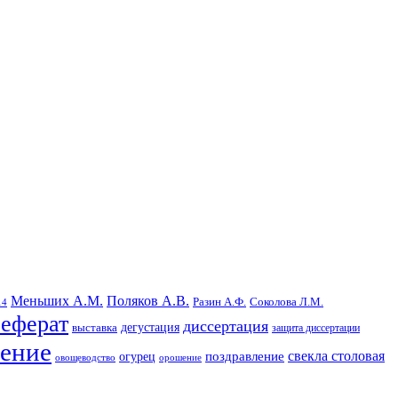
Меньших А.М.
Поляков А.В.
Разин А.Ф.
Соколова Л.М.
14
реферат
диссертация
дегустация
выставка
защита диссертации
ление
поздравление
свекла столовая
огурец
овощеводство
орошение