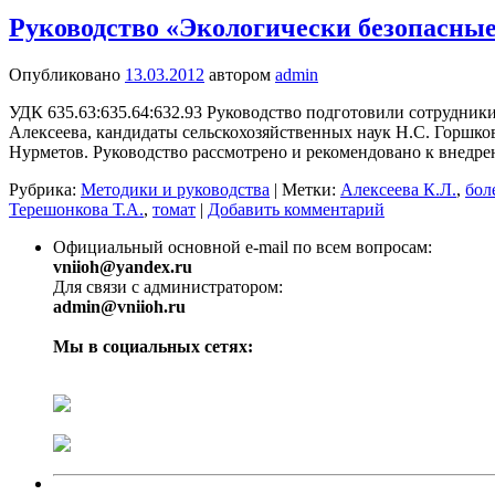
Руководство «Экологически безопасные
Опубликовано
13.03.2012
автором
admin
УДК 635.63:635.64:632.93 Руководство подготовили сотрудник
Алексеева, кандидаты сельскохозяйственных наук Н.С. Горшков
Нурметов. Руководство рассмотрено и рекомендовано к внед
Рубрика:
Методики и руководства
|
Метки:
Алексеева К.Л.
,
бол
Терешонкова Т.А.
,
томат
|
Добавить комментарий
Официальный основной e-mail по всем вопросам:
vniioh@yandex.ru
Для связи с администратором:
admin@vniioh.ru
Мы в социальных сетях: