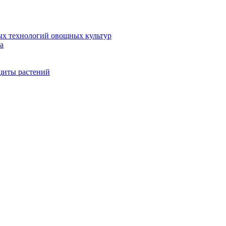
ых технологий овощных культур
а
щиты растений