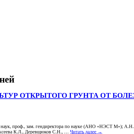
зней
Р ОТКРЫТОГО ГРУНТА ОТ БОЛЕЗНЕ
 наук, проф., зам. гендиректора по науке (АНО «НЭСТ М»); А.Н.
сеева К.Л., Деревщюков С.Н., …
Читать далее
→