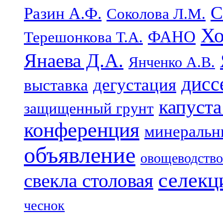
С
Разин А.Ф.
Соколова Л.М.
Хо
ФАНО
Терешонкова Т.А.
Янаева Д.А.
Янченко А.В.
дисс
дегустация
выставка
капуста
защищенный грунт
конференция
минеральн
объявление
овощеводство
селекц
свекла столовая
чеснок