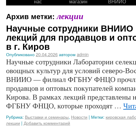
нас
магазин
ВНИИО
лекции
Архив метки:
Научные сотрудники ВНИИО 
лекций для продавцов и опт
в г. Киров
Опубликовано
20.04.2026
автором
admin
Научные сотрудники Лаборатории селекц
овощных культур для условий северо-Во
ВНИИО — филиал ФГБНУ ФНЦО прочли 
продавцов и оптовых покупателей компан
Кирова. В рамках лекций представлены 
ФГБНУ ФНЦО, которые проходят …
Чит
Рубрика:
Выставки и семинары
,
Новости
|
Метки:
кировская лаб
лекции
|
Добавить комментарий