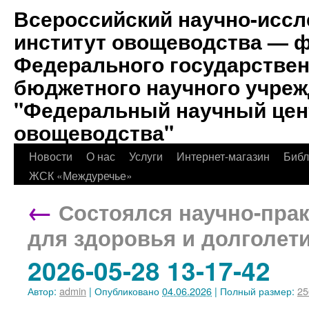
Всероссийский научно-иссл
институт овощеводства — 
Федерального государствен
бюджетного научного учре
"Федеральный научный цен
овощеводства"
Новости
О нас
Услуги
Интернет-магазин
Биб
ЖСК «Междуречье»
←
Состоялся научно-прак
для здоровья и долголет
2026-05-28 13-17-42
Автор:
admin
|
Опубликовано
04.06.2026
|
Полный размер:
25