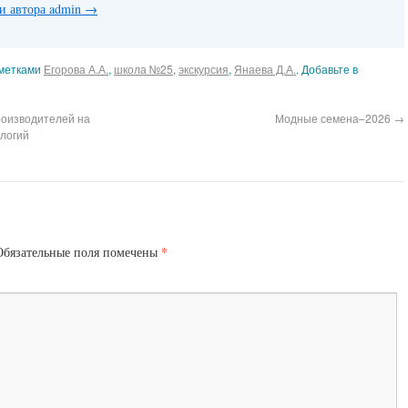
си автора admin
→
метками
Егорова А.А.
,
школа №25
,
экскурсия
,
Янаева Д.А.
. Добавьте в
роизводителей на
Модные семена–2026
→
ологий
*
Обязательные поля помечены