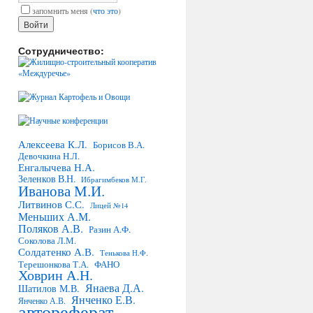
запомнить меня
(
что это
)
Сотрудничество:
Алексеева К.Л.
Борисов В.А.
Девочкина Н.Л.
Енгалычева Н.А.
Зеленков В.Н.
Ибрагимбеков М.Г.
Иванова М.И.
Литвинов С.С.
Лицей №14
Меньших А.М.
Поляков А.В.
Разин А.Ф.
Соколова Л.М.
Солдатенко А.В.
Тенькова Н.Ф.
Терешонкова Т.А.
ФАНО
Ховрин А.Н.
Янаева Д.А.
Шатилов М.В.
Янченко Е.В.
Янченко А.В.
автореферат