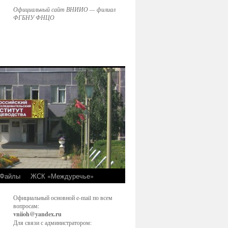
Официальный сайт ВНИИО — филиал
ФГБНУ ФНЦО
Файлы
ЖСК «Междуречье»
Официальный основной e-mail по всем
вопросам:
vniioh@yandex.ru
Для связи с администратором: