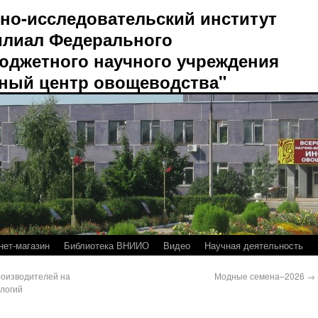
но-исследовательский институт
лиал Федерального
юджетного научного учреждения
ный центр овощеводства"
нет-магазин
Библиотека ВНИИО
Видео
Научная деятельность
роизводителей на
Модные семена–2026
→
ологий