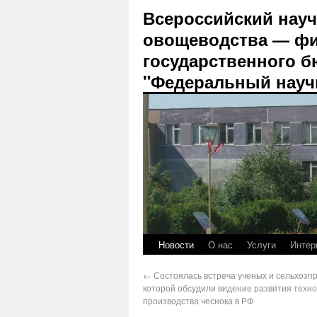
Всероссийский науч
овощеводства — фи
государственного б
"Федеральный науч
Новости
О нас
Услуги
Интер
←
Состоялась встреча ученых и сельхозп
которой обсудили видение развития техн
производства чеснока в РФ