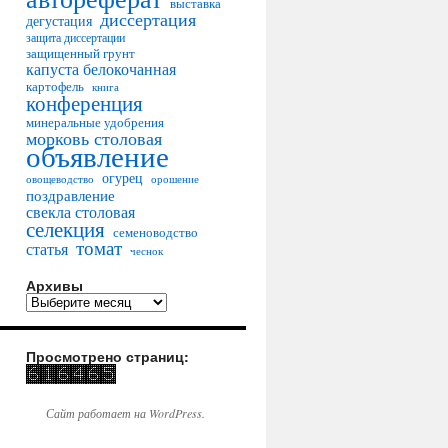
выставка
диссертация
дегустация
защита диссертации
защищенный грунт
капуста белокочанная
картофель
книга
конференция
минеральные удобрения
морковь столовая
объявление
огурец
овощеводство
орошение
поздравление
свекла столовая
селекция
семеноводство
томат
статья
чеснок
Архивы
Просмотрено страниц:
Сайт работает на WordPress.