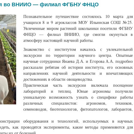
ия во ВНИИО — филиал ФГБНУ ФНЦО
Познавательное путешествие состоялось 10 марта для
учащихся 8 и 9 агроклассов МОУ Ильинская СОШ №25.
Увлеченные миром растений школьники посетили ФГБНУ
ФНЦО — филиал ВНИИО, где смогли окунуться в
атмосферу настоящей научной работы.
Знакомство с институтом началось с увлекательной
экскурсии по территории научного центра. Опытные
научные сотрудники Янаева Д.А. и Егорова А.А. подробно
рассказали ребятам об истории института, его основных
направлениях научной деятельности и впечатляющих
достижениях в области овощеводства.
Практическая часть экскурсии включала посещение
лабораторий и теплиц. Юные агрономы получили
уникальную возможность узнать о специфике работы
различных специалистов: агрономов, техников,
семеноводов, биотехнологов, фитопатологов, лаборантов,
онстрации оборудования и технологий, используемых в научных
идеть, как проводятся эксперименты, какие методы применяются для
иты их от болезней.